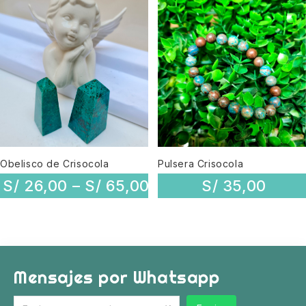
Obelisco de Crisocola
Pulsera Crisocola
S/
26,00
–
S/
65,00
S/
35,00
Mensajes por Whatsapp