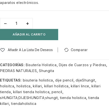
aparatos electrónicos.
AÑADIR AL CARRITO
Añadir A La Lista De Deseos
Comparar
CATEGORÍAS:
Bisutería Holistica
,
Dijes de Cuarzos y Piedras
,
PIEDRAS NATURALES
,
Shungita
ETIQUETAS:
bisuteria holistica
,
dije pencil
,
dijeShungit
,
holisitca
,
holistica
,
killari
,
killari holística
,
killari lince
,
killari
tienda
,
killari tienda holistica
,
pencil
,
sHUNGITA;DIJESHUNGITA;shungit
,
tienda holistica
,
tienda
killari
,
tiendaholistica